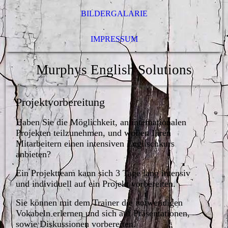
BILDERGALARIE
IMPRESSUM
Murphys English Solutions
Projektvorbereitung
Haben Sie die Möglichkeit, an internationalen
Projekten teilzunehmen, und wollen Ihren
Mitarbeitern einen intensiven Englischkurs
anbieten?
Ein Projektteam kann sich 3 Tage lang intensiv
und individuell auf ein Projekt vorbereiten.
Sie können mit dem Trainer die notwendigen
Vokabeln erlernen und sich auf Präsentationen,
sowie Diskussionen vorbereiten.