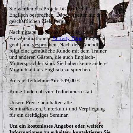
Sie werden das Projekt bis ins Detail auf
Englisch besprechen.
Dabei arbeiten sie die
geschäftlichen Ziele heraus.
Nachmittags (nach dem Training) wird in
Freizeitsituationen (
Activity Time
) Englisch
geübt und gesprochen. Nach dem Abendbrot
folgt eine gemütliche Runde mit dem Trainer
und anderen Gästen, die auch Englisch-
Muttersprachler sind. Sie haben keine andere
Möglichkeit als Englisch zu sprechen.
Preis je Teilnehmer*in: 549,00 €
Kurse finden ab vier Teilnehmern statt.
Unsere Preise beinhalten alle
Seminarkosten, Unterkunft und Verpflegung
für ein dreitägiges Seminar.
Um ein kostenloses Angebot oder weitere
Informationen zu erhalten, kontaktieren Sie