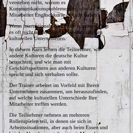
verstehen nicht, warum es
Kommunikationsprobleme gibt, obwohl Ihre
Mitarbeiter Englischkurse besucht haben?
Wenn internationale Geschäfte scheitern, liegt
es oft nicht an der Sprache, sondern an den
kulturellen Unterschieden.
In diesem Kurs lernen die Teilnehmer, wie
andere Kulturen die deutsche Kultur
betrachten, und wie man mit
Geschäftspartnern aus anderen Kulturen
spricht und sich verhalten sollte.
Der Trainer arbeitet im Vorfeld mit Ihrem
Unternehmen zusammen, um herauszufinden,
auf welche kulturellen Unterschiede Ihre
Mitarbeiter treffen werden.
Die Teilnehmer nehmen an mehreren
Rollenspielen teil, in denen sie sich in
Arbeitssituationen, aber auch beim Essen und