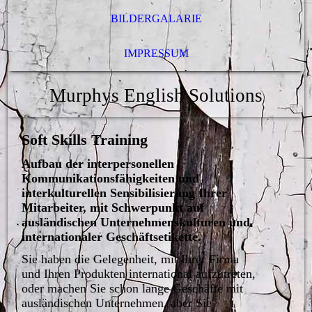
BILDERGALARIE
IMPRESSUM
Murphys English Solutions
Soft Skills Training
Aufbau der interpersonellen
Kommunikationsfähigkeiten und
interkulturellen Sensibilisierung Ihrer
Mitarbeiter, mit Schwerpunkt auf
ausländischen Unternehmenskulturen und
internationaler Geschäftsetikette.
Sie haben die Gelegenheit, mit Ihrer Firma
und Ihren Produkten international aufzutreten,
oder machen Sie schon lange Geschäfte mit
ausländischen Unternehmen, aber Sie